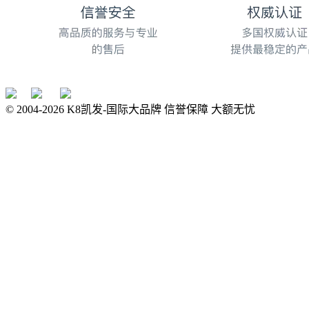
© 2004-
2026
K8凯发-国际大品牌 信誉保障 大额无忧