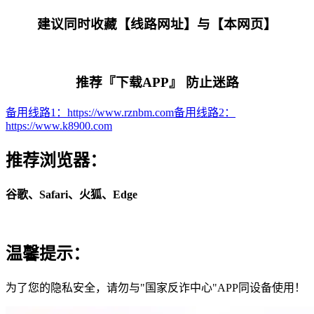
建议同时收藏【线路网址】与【本网页】
推荐『下载APP』 防止迷路
备用线路
1
：
https://www.rznbm.com
备用线路
2
：
https://www.k8900.com
推荐浏览器：
谷歌、Safari、火狐、Edge
温馨提示：
为了您的隐私安全，请勿与"国家反诈中心"APP同设备使用！