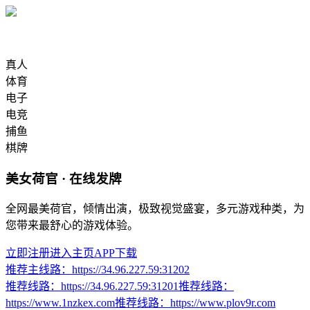
真人
体育
电子
电竞
捕鱼
棋牌
美女荷官 · 在线发牌
全网最美荷官，倾情出演，极致视觉盛宴，多元游戏种类，为
您带来最舒心的游戏体验。
立即注册
进入主页
APP下载
推荐主线路：
https://34.96.227.59:31202
推荐线路：
https://34.96.227.59:31201
推荐线路：
https://www.1nzkex.com
推荐线路：
https://www.plov9r.com