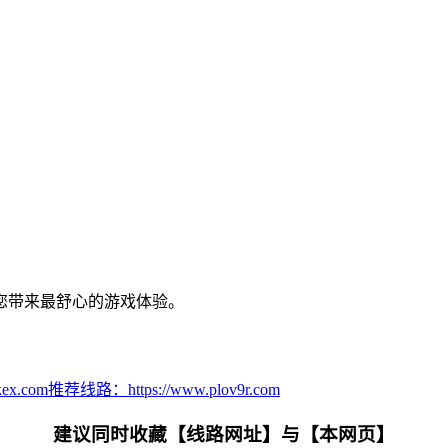
您带来最舒心的游戏体验。
kex.com
推荐线路：
https://www.plov9r.com
建议同时收藏【线路网址】与【本网页】