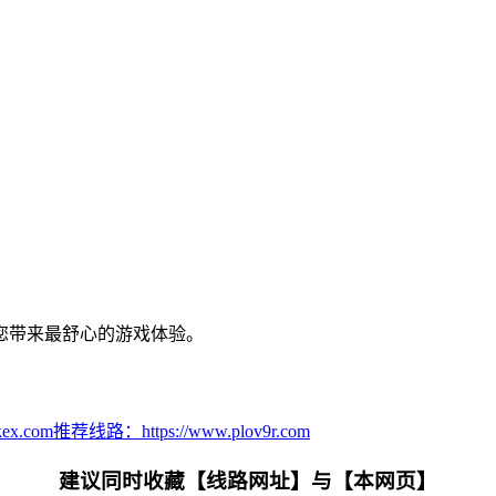
您带来最舒心的游戏体验。
kex.com
推荐线路：
https://www.plov9r.com
建议同时收藏【线路网址】与【本网页】