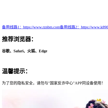
备用线路
1
：
https://www.rznbm.com
备用线路
2
：
https://www.k89
推荐浏览器：
谷歌、Safari、火狐、Edge
温馨提示：
为了您的隐私安全，请勿与"国家反诈中心"APP同设备使用！