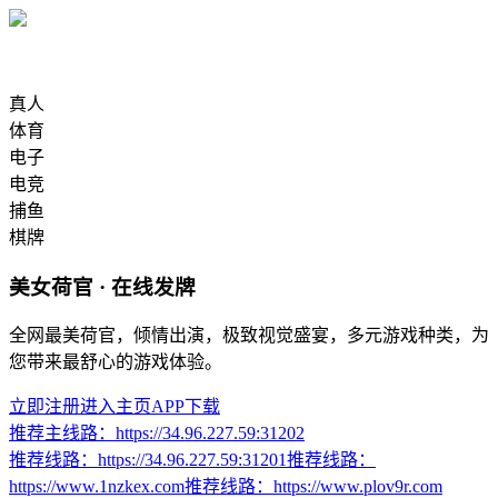
真人
体育
电子
电竞
捕鱼
棋牌
美女荷官 · 在线发牌
全网最美荷官，倾情出演，极致视觉盛宴，多元游戏种类，为
您带来最舒心的游戏体验。
立即注册
进入主页
APP下载
推荐主线路：
https://34.96.227.59:31202
推荐线路：
https://34.96.227.59:31201
推荐线路：
https://www.1nzkex.com
推荐线路：
https://www.plov9r.com