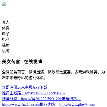
真人
体育
电子
电竞
捕鱼
棋牌
美女荷官 · 在线发牌
全网最美荷官，倾情出演，极致视觉盛宴，多元游戏种类，为
您带来最舒心的游戏体验。
立即注册
进入主页
APP下载
推荐主线路：
https://34.96.227.59:31202
推荐线路：
https://34.96.227.59:31201
推荐线路：
https://www.1nzkex.com
推荐线路：
https://www.plov9r.com