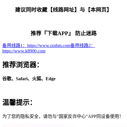
建议同时收藏【线路网址】与【本网页】
推荐『下载APP』 防止迷路
备用线路
1
：
https://www.rznbm.com
备用线路
2
：
https://www.k8900.com
推荐浏览器：
谷歌、Safari、火狐、Edge
温馨提示：
为了您的隐私安全，请勿与"国家反诈中心"APP同设备使用！