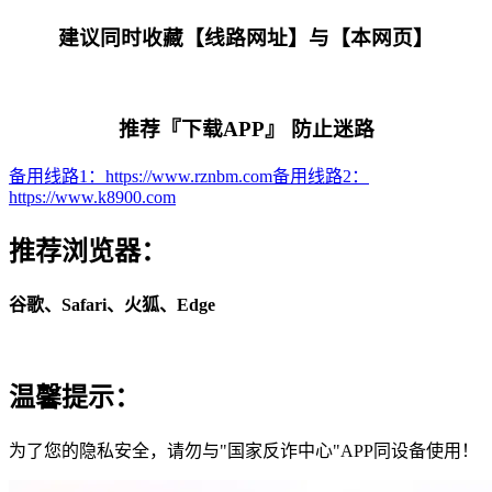
建议同时收藏【线路网址】与【本网页】
推荐『下载APP』 防止迷路
备用线路
1
：
https://www.rznbm.com
备用线路
2
：
https://www.k8900.com
推荐浏览器：
谷歌、Safari、火狐、Edge
温馨提示：
为了您的隐私安全，请勿与"国家反诈中心"APP同设备使用！