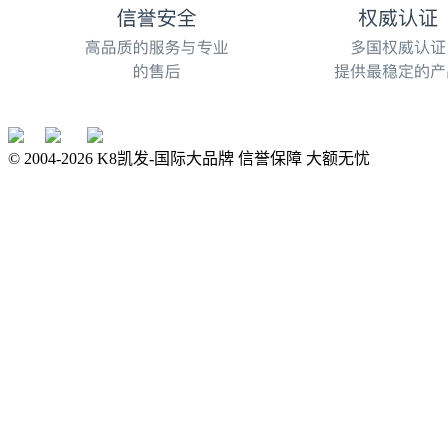
© 2004-
2026
K8凯发-国际大品牌 信誉保障 大额无忧