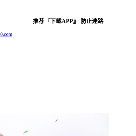
推荐『下载APP』 防止迷路
00.com