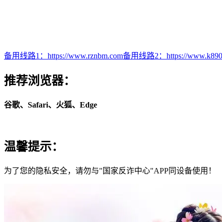
备用线路
1
：
https://www.rznbm.com
备用线路
2
：
https://www.k89
推荐浏览器：
谷歌、Safari、火狐、Edge
温馨提示：
为了您的隐私安全，请勿与"国家反诈中心"APP同设备使用！