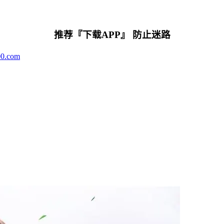
推荐『下载APP』 防止迷路
00.com