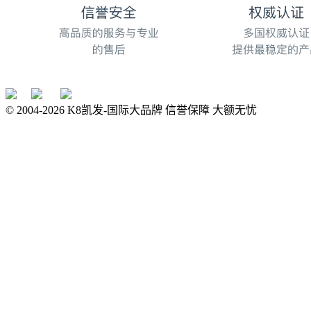
© 2004-
2026
K8凯发-国际大品牌 信誉保障 大额无忧