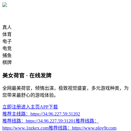
真人
体育
电子
电竞
捕鱼
棋牌
美女荷官 · 在线发牌
全网最美荷官，倾情出演，极致视觉盛宴，多元游戏种类，为
您带来最舒心的游戏体验。
立即注册
进入主页
APP下载
推荐主线路：
https://34.96.227.59:31202
推荐线路：
https://34.96.227.59:31201
推荐线路：
https://www.1nzkex.com
推荐线路：
https://www.plov9r.com