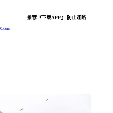
推荐『下载APP』 防止迷路
00.com