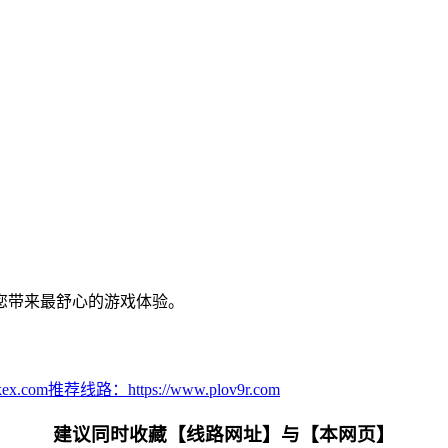
您带来最舒心的游戏体验。
kex.com
推荐线路：
https://www.plov9r.com
建议同时收藏【线路网址】与【本网页】