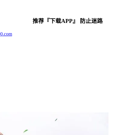
推荐『下载APP』 防止迷路
00.com