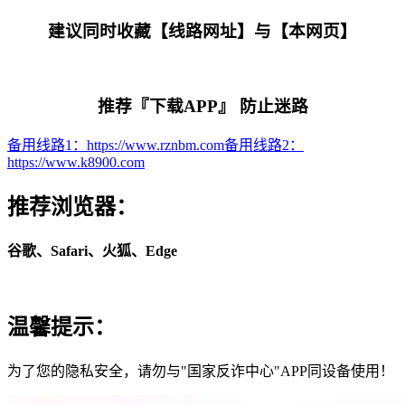
建议同时收藏【线路网址】与【本网页】
推荐『下载APP』 防止迷路
备用线路
1
：
https://www.rznbm.com
备用线路
2
：
https://www.k8900.com
推荐浏览器：
谷歌、Safari、火狐、Edge
温馨提示：
为了您的隐私安全，请勿与"国家反诈中心"APP同设备使用！