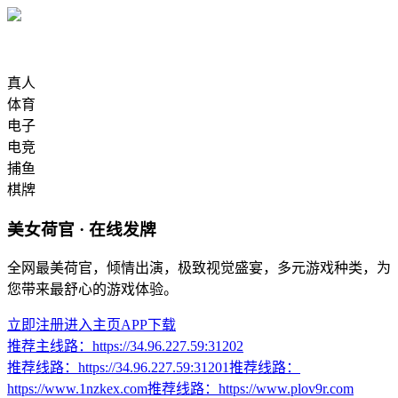
真人
体育
电子
电竞
捕鱼
棋牌
美女荷官 · 在线发牌
全网最美荷官，倾情出演，极致视觉盛宴，多元游戏种类，为
您带来最舒心的游戏体验。
立即注册
进入主页
APP下载
推荐主线路：
https://34.96.227.59:31202
推荐线路：
https://34.96.227.59:31201
推荐线路：
https://www.1nzkex.com
推荐线路：
https://www.plov9r.com