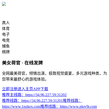
真人
体育
电子
电竞
捕鱼
棋牌
美女荷官 · 在线发牌
全网最美荷官，倾情出演，极致视觉盛宴，多元游戏种类，为
您带来最舒心的游戏体验。
立即注册
进入主页
APP下载
推荐主线路：
https://34.96.227.59:31202
推荐线路：
https://34.96.227.59:31201
推荐线路：
https://www.1nzkex.com
推荐线路：
https://www.plov9r.com