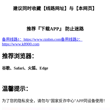
建议同时收藏【线路网址】与【本网页】
推荐『下载APP』 防止迷路
备用线路
1
：
https://www.rznbm.com
备用线路
2
：
https://www.k8900.com
推荐浏览器：
谷歌、Safari、火狐、Edge
温馨提示：
为了您的隐私安全，请勿与"国家反诈中心"APP同设备使用！