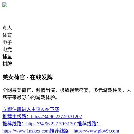
真人
体育
电子
电竞
捕鱼
棋牌
美女荷官 · 在线发牌
全网最美荷官，倾情出演，极致视觉盛宴，多元游戏种类，为
您带来最舒心的游戏体验。
立即注册
进入主页
APP下载
推荐主线路：
https://34.96.227.59:31202
推荐线路：
https://34.96.227.59:31201
推荐线路：
https://www.1nzkex.com
推荐线路：
https://www.plov9r.com